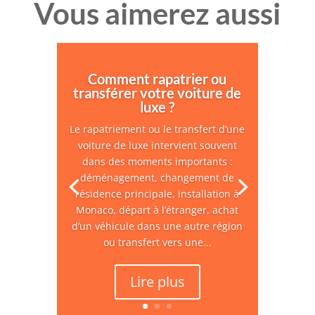
Vous aimerez aussi
Comment rapatrier ou
transférer votre voiture de
luxe ?
Le rapatriement ou le transfert d’une
voiture de luxe intervient souvent
dans des moments importants :
déménagement, changement de
résidence principale, installation à
Monaco, départ à l’étranger, achat
d’un véhicule dans une autre région
ou transfert vers une...
Lire plus