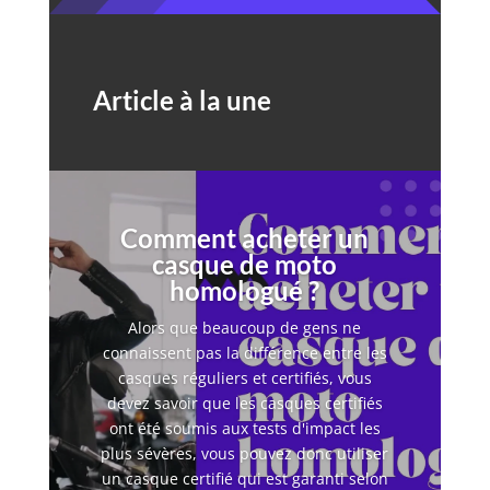
Article à la une
Comment acheter un
casque de moto
homologué ?
Alors que beaucoup de gens ne
connaissent pas la différence entre les
casques réguliers et certifiés, vous
devez savoir que les casques certifiés
ont été soumis aux tests d'impact les
plus sévères, vous pouvez donc utiliser
un casque certifié qui est garanti selon