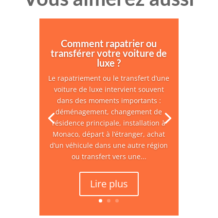
Comment rapatrier ou
transférer votre voiture de
luxe ?
Le rapatriement ou le transfert d’une
voiture de luxe intervient souvent
dans des moments importants :
déménagement, changement de
résidence principale, installation à
Monaco, départ à l’étranger, achat
d’un véhicule dans une autre région
ou transfert vers une...
Lire plus