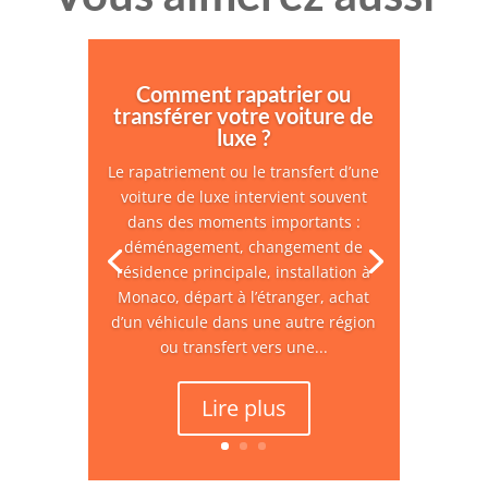
Comment rapatrier ou
transférer votre voiture de
luxe ?
Le rapatriement ou le transfert d’une
voiture de luxe intervient souvent
dans des moments importants :
déménagement, changement de
résidence principale, installation à
Monaco, départ à l’étranger, achat
d’un véhicule dans une autre région
ou transfert vers une...
Lire plus