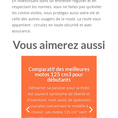
En investissant dans un entretien régulier et en
respectant les normes, vous ne faites pas qu’éviter
les contre-visites, vous protégez aussi votre vie et
celle des autres usagers de la route. La route vous
appartient : circulez en toute sécurité et avec
assurance.
Vous aimerez aussi
Comparatif des meilleures
motos 125 cm3 pour
débutants
Démarrer sa passion pour la moto
est souvent synonyme de liberté et
d'aventure, mais aussi de questions
cruciales concernant le modèle à
choisir. Les motos 125 cm³ sont