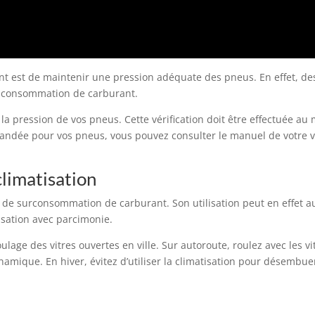
t est de maintenir une pression adéquate des pneus. En effet, d
a consommation de carburant.
 la pression de vos pneus. Cette vérification doit être effectuée au
mandée pour vos pneus, vous pouvez consulter le manuel de votre v
climatisation
ce de surconsommation de carburant. Son utilisation peut en effe
tisation avec parcimonie.
e roulage des vitres ouvertes en ville. Sur autoroute, roulez avec les
que. En hiver, évitez d’utiliser la climatisation pour désembuer