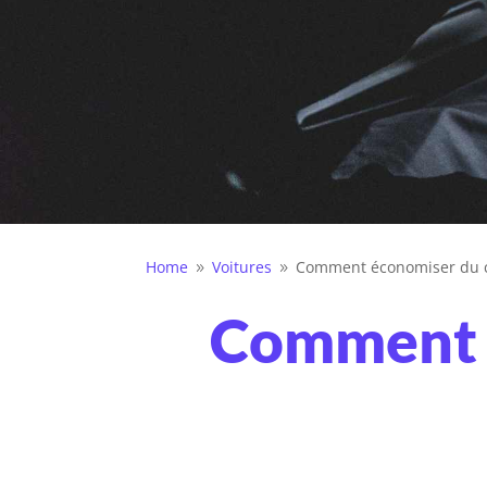
Home
Voitures
Comment économiser du c
9
9
Comment é