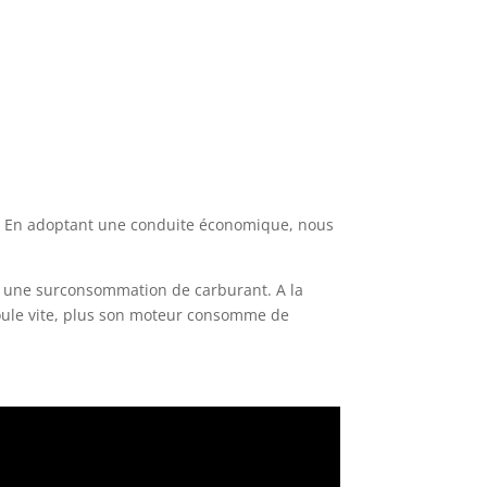
t. En adoptant une conduite économique, nous
ent une surconsommation de carburant. A la
 roule vite, plus son moteur consomme de