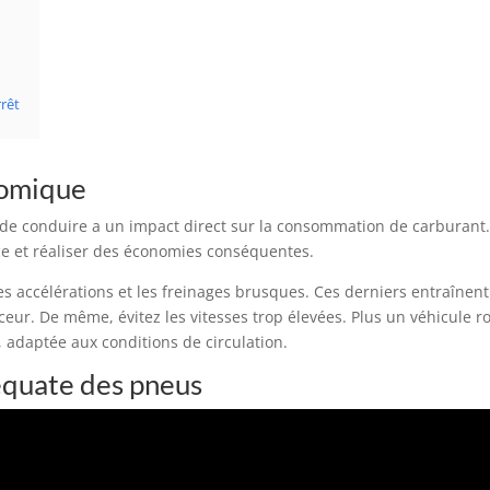
rrêt
nomique
re de conduire a un impact direct sur la consommation de carburan
e et réaliser des économies conséquentes.
les accélérations et les freinages brusques. Ces derniers entraîn
uceur. De même, évitez les vitesses trop élevées. Plus un véhicule
 adaptée aux conditions de circulation.
équate des pneus