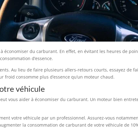
r à économiser du carburant. En effet, en évitant les heures de poi
e consommation d’essence.
. Au lieu de faire plusieurs allers-retours courts, essayez de fair
eur froid consomme plus d’essence qu’un moteur chaud.
otre véhicule
le peut vous aider à économiser du carburant. Un moteur bien ent
rement votre véhicule par un professionnel. Assurez-vous notamment qu
t augmenter la consommation de carburant de votre véhicule de 10%, 