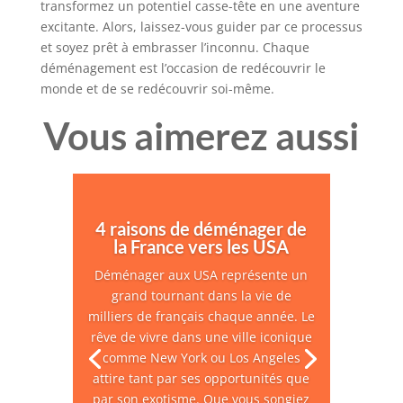
transformez un potentiel casse-tête en une aventure
excitante. Alors, laissez-vous guider par ce processus
et soyez prêt à embrasser l’inconnu. Chaque
déménagement est l’occasion de redécouvrir le
monde et de se redécouvrir soi-même.
Vous aimerez aussi
4 raisons de déménager de
la France vers les USA
Déménager aux USA représente un
grand tournant dans la vie de
milliers de français chaque année. Le
rêve de vivre dans une ville iconique
comme New York ou Los Angeles
attire tant par ses opportunités que
par son exotisme. Que vous songiez