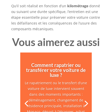
Qu’il soit réalisé en fonction d’un
kilométrage
donné
ou suivant une durée spécifique, l’entretien est une
étape essentielle pour préserver votre voiture contre
les défaillances et les conséquences de l’usure des
composants mécaniques.
Vous aimerez aussi
Comment rapatrier ou
transférer votre voiture de
luxe ?
Le rapatriement ou le transfert d’une
voiture de luxe intervient souvent
dans des moments importants :
déménagement, changement de
résidence principale, installation à
Monaco, départ à l’étranger, achat