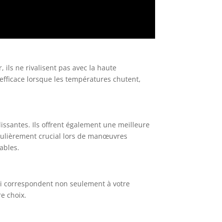
ils ne rivalisent pas avec la haute
fficace lorsque les températures chutent,
lissantes. Ils offrent également une meilleure
iculièrement crucial lors de manœuvres
ables.
qui correspondent non seulement à votre
e choix.