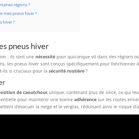
rtaines régions ?
ler mes pneus hiver ?
 hiver ?
es pneus hiver
on ; ils sont une
nécessité
pour quiconque vit dans des régions où 
ns, les pneus hiver sont conçus spécifiquement pour fonctionner 
-ils si cruciaux pour la
sécurité routière
?
er
osition de caoutchouc
unique, contenant plus de silice, ce qui l
sentielle pour maintenir une bonne
adhérence
sur les routes ennei
ttent d’évacuer la neige et le verglas, réduisant ainsi le risque d