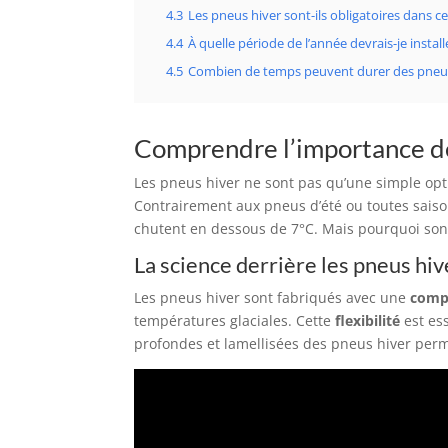
4.3
Les pneus hiver sont-ils obligatoires dans ce
4.4
À quelle période de l’année devrais-je instal
4.5
Combien de temps peuvent durer des pneus
Comprendre l’importance d
Les pneus hiver ne sont pas qu’une simple opti
Contrairement aux pneus d’été ou toutes saiso
chutent en dessous de 7°C. Mais pourquoi sont
La science derrière les pneus hiv
Les pneus hiver sont fabriqués avec une
comp
températures glaciales. Cette
flexibilité
est es
profondes et lamellisées des pneus hiver perme