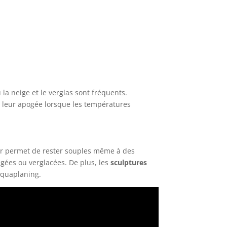
la neige et le verglas sont fréquents.
à leur apogée lorsque les températures
eur permet de rester souples même à des
gées ou verglacées. De plus, les
sculptures
’aquaplaning.