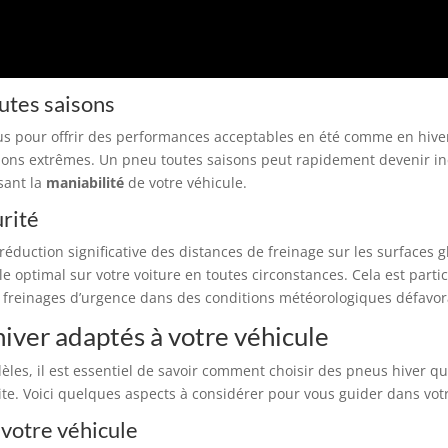
outes saisons
s pour offrir des performances acceptables en été comme en hiver, 
ons extrêmes. Un pneu toutes saisons peut rapidement devenir ine
sant la
maniabilité
de votre véhicule.
urité
éduction significative des distances de freinage sur les surfaces g
e optimal sur votre voiture en toutes circonstances. Cela est part
e freinages d’urgence dans des conditions météorologiques défavor
iver adaptés à votre véhicule
les, il est essentiel de savoir comment choisir des pneus hiver 
te. Voici quelques aspects à considérer pour vous guider dans votr
e votre véhicule