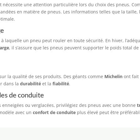
t nécessite une attention particulière lors du choix des pneus. Co
dées en matière de pneus. Les informations telles que la taille, l
ptimale.
ge
à laquelle un pneu peut rouler en toute sécurité. En hiver, l’adéqu
harge
, il s’assure que les pneus peuvent supporter le poids total d
sur la qualité de ses produits. Des géants comme
Michelin
ont fait
ir dans la
durabilité
et la
fiabilité
.
des de conduite
 enneigées ou verglacées, privilégiez des pneus avec une bonne
t
 modèle avec un
confort de conduite
plus élevé peut être préférab