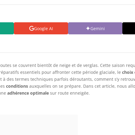
Google AI
Gemini
 routes se couvrent bientôt de neige et de verglas. Cette saison req
éparatifs essentiels pour affronter cette période glaciale, le
choix
 et à des termes techniques parfois déroutants, comment s’y retrou
les
conditions
auxquelles on se prépare. Dans cet article, nous al
 une
adhérence optimale
sur route enneigée.