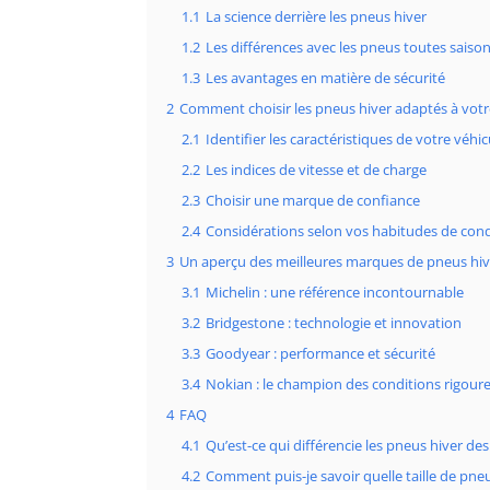
1.1
La science derrière les pneus hiver
1.2
Les différences avec les pneus toutes saiso
1.3
Les avantages en matière de sécurité
2
Comment choisir les pneus hiver adaptés à votr
2.1
Identifier les caractéristiques de votre véhic
2.2
Les indices de vitesse et de charge
2.3
Choisir une marque de confiance
2.4
Considérations selon vos habitudes de con
3
Un aperçu des meilleures marques de pneus hiv
3.1
Michelin : une référence incontournable
3.2
Bridgestone : technologie et innovation
3.3
Goodyear : performance et sécurité
3.4
Nokian : le champion des conditions rigour
4
FAQ
4.1
Qu’est-ce qui différencie les pneus hiver de
4.2
Comment puis-je savoir quelle taille de pne