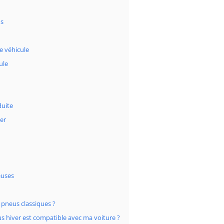
ns
e véhicule
ule
duite
er
euses
s pneus classiques ?
us hiver est compatible avec ma voiture ?