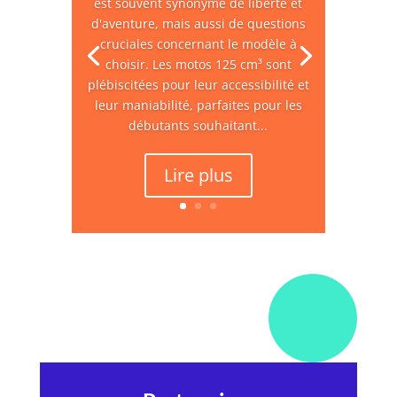
est souvent synonyme de liberté et
d'aventure, mais aussi de questions
cruciales concernant le modèle à
choisir. Les motos 125 cm³ sont
plébiscitées pour leur accessibilité et
leur maniabilité, parfaites pour les
débutants souhaitant...
Lire plus