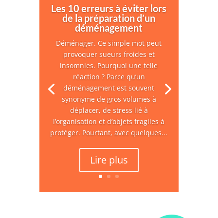
Les 10 erreurs à éviter lors
de la préparation d’un
déménagement
Déménager. Ce simple mot peut
provoquer sueurs froides et
insomnies. Pourquoi une telle
réaction ? Parce qu’un
déménagement est souvent
synonyme de gros volumes à
déplacer, de stress lié à
l’organisation et d’objets fragiles à
protéger. Pourtant, avec quelques...
Lire plus