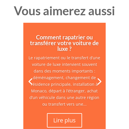
Vous aimerez aussi
Comment rapatrier ou
transférer votre voiture de
luxe ?
Le rapatriement ou le transfert d’une
voiture de luxe intervient souvent
dans des moments importants :
déménagement, changement de
résidence principale, installation à
Monaco, départ à l’étranger, achat
d’un véhicule dans une autre région
ou transfert vers une...
Lire plus