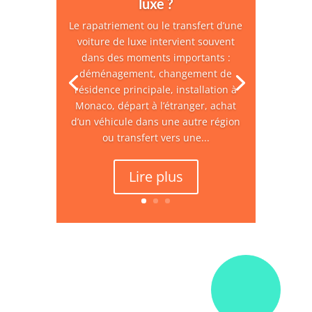
luxe ?
Le rapatriement ou le transfert d’une
voiture de luxe intervient souvent
dans des moments importants :
déménagement, changement de
résidence principale, installation à
Monaco, départ à l’étranger, achat
d’un véhicule dans une autre région
ou transfert vers une...
Lire plus