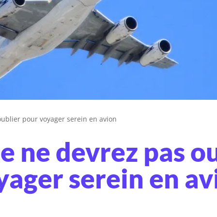
ublier pour voyager serein en avion
e ne devrez pas o
yager serein en av