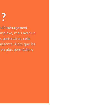
 ?
'un déménagement
omplexe, mais avec un
s partenaires, cela
issante. Alors que les
s en plus perméables