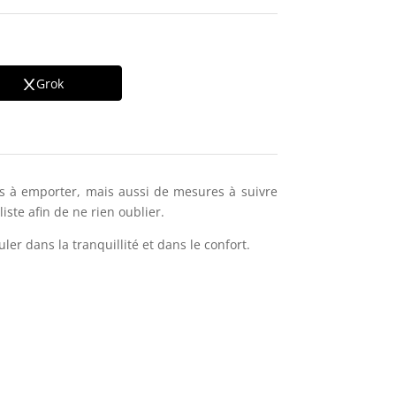
Grok
ses à emporter, mais aussi de mesures à suivre
ste afin de ne rien oublier.
er dans la tranquillité et dans le confort.