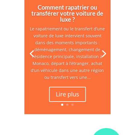
Comment rapatrier ou
transférer votre voiture de
luxe ?
Le rapatriement ou le transfert d’une
voiture de luxe intervient souvent
dans des moments importants :
déménagement, changement de
résidence principale, installation à
Monaco, départ à l’étranger, achat
d’un véhicule dans une autre région
ou transfert vers une...
Lire plus