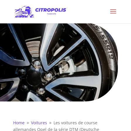
Home
Voitures
Les voitures de course
9
9
allemandes Opel de la série DTM (Deutsche