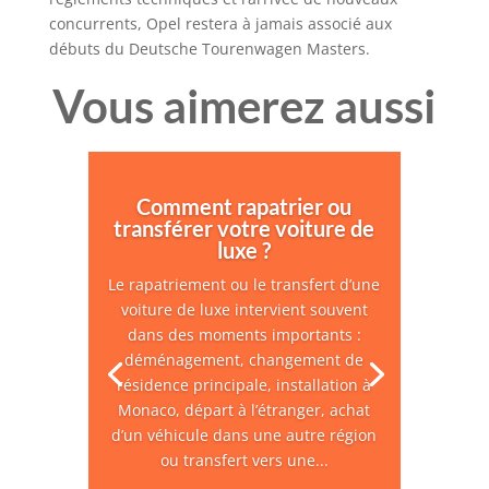
concurrents, Opel restera à jamais associé aux
débuts du Deutsche Tourenwagen Masters.
Vous aimerez aussi
Comment rapatrier ou
transférer votre voiture de
luxe ?
Le rapatriement ou le transfert d’une
voiture de luxe intervient souvent
dans des moments importants :
déménagement, changement de
résidence principale, installation à
Monaco, départ à l’étranger, achat
d’un véhicule dans une autre région
ou transfert vers une...