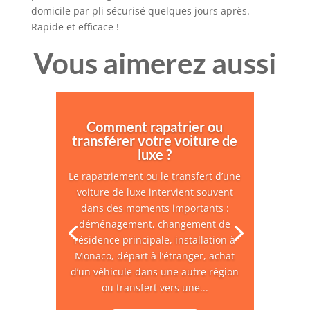
domicile par pli sécurisé quelques jours après.
Rapide et efficace !
Vous aimerez aussi
Comment rapatrier ou
transférer votre voiture de
luxe ?
Le rapatriement ou le transfert d’une
voiture de luxe intervient souvent
dans des moments importants :
déménagement, changement de
résidence principale, installation à
Monaco, départ à l’étranger, achat
d’un véhicule dans une autre région
ou transfert vers une...