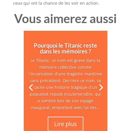
ceux qui ont la chance de les voir en action.
Vous aimerez aussi
Pourquoi le Titanic reste
dans les mémoires ?
Le Titanic, ce nom est gravé dans la
mémoire collective comme
l'incarnation d'une tragédie maritime
sans précédent. Derrière ce nom, se
cache une histoire tragique d'un
paquebot réputé insubmersible, qui
a sombré lors de son voyage
inaugural, emportant avec lui des...
Lire plus