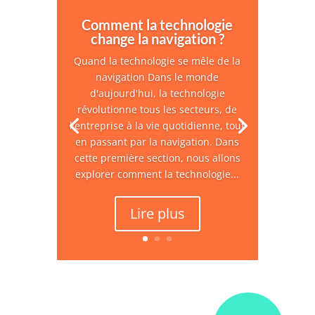
Comment la technologie
change la navigation ?
Quand la technologie se mêle de la
navigation Dans le monde
d'aujourd'hui, la technologie
révolutionne tous les secteurs, de
l'entreprise à la vie quotidienne, tout
en passant par la navigation. Dans
cette première section, nous allons
explorer comment la technologie...
Lire plus