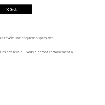
Grok
qu’a révélé une enquête auprès des
lques conseils qui vous aideront certainement à