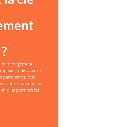
ement
 ?
'un déménagement
omplexe, mais avec un
s partenaires, cela
issante. Alors que les
s en plus perméables