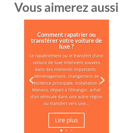
Vous aimerez aussi
Comment rapatrier ou
transférer votre voiture de
luxe ?
Le rapatriement ou le transfert d’une
voiture de luxe intervient souvent
dans des moments importants :
déménagement, changement de
résidence principale, installation à
Monaco, départ à l’étranger, achat
d’un véhicule dans une autre région
ou transfert vers une...
Lire plus