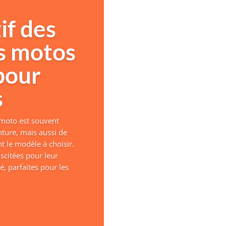
f des
s motos
pour
s
 moto est souvent
ture, mais aussi de
t le modèle à choisir.
scitées pour leur
té, parfaites pour les