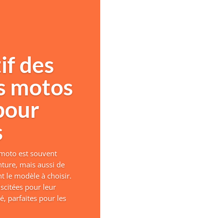
f des
s motos
pour
s
 moto est souvent
ture, mais aussi de
t le modèle à choisir.
scitées pour leur
té, parfaites pour les