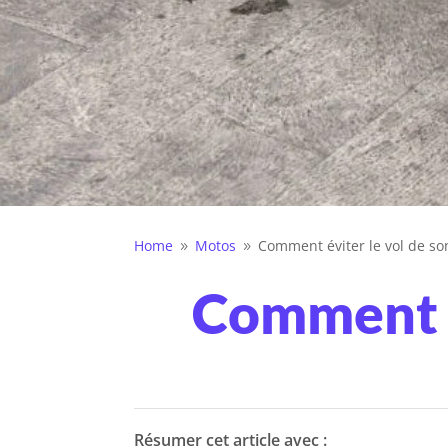
Home
Motos
Comment éviter le vol de so
9
9
Comment év
Résumer cet article avec :