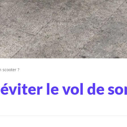
n scooter ?
iter le vol de so