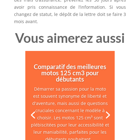
avoir pris connaissance de l’information. Si vous
changez de statut, le dépôt de la lettre doit se faire 3
mois avant.
Vous aimerez aussi
Comparatif des meilleures
motos 125 cm3 pour
débutants
Démarrer sa passion pour la moto
est souvent synonyme de liberté et
d'aventure, mais aussi de questions
cruciales concernant le modèle à
choisir. Les motos 125 cm³ sont
plébiscitées pour leur accessibilité et
leur maniabilité, parfaites pour les
débutants souhaitant...