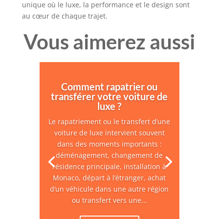
unique où le luxe, la performance et le design sont
au cœur de chaque trajet.
Vous aimerez aussi
Comment rapatrier ou
transférer votre voiture de
luxe ?
Le rapatriement ou le transfert d’une
voiture de luxe intervient souvent
dans des moments importants :
déménagement, changement de
résidence principale, installation à
Monaco, départ à l’étranger, achat
d’un véhicule dans une autre région
ou transfert vers une...