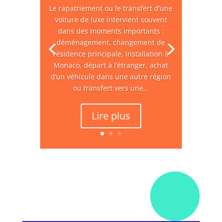
Le rapatriement ou le transfert d’une
voiture de luxe intervient souvent
dans des moments importants :
déménagement, changement de
résidence principale, installation à
Monaco, départ à l’étranger, achat
d’un véhicule dans une autre région
ou transfert vers une...
Lire plus