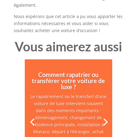
également.
Nous espérons que cet article a pu vous apporter les
informations nécessaires et vous aider si vous
souhaitez acheter une voiture d’occasion !
Vous aimerez aussi
Comment rapatrier ou
transférer votre voiture de
luxe ?
Le rapatriement ou le transfert d’une
voiture de luxe intervient souvent
dans des moments importants :
déménagement, changement de
résidence principale, installation à
Monaco, départ à l’étranger, achat