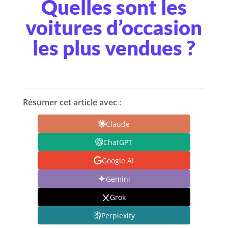
Quelles sont les
voitures d’occasion
les plus vendues ?
Résumer cet article avec :
Claude
ChatGPT
Google AI
Gemini
Grok
Perplexity