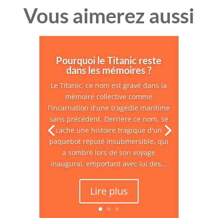
Vous aimerez aussi
Pourquoi le Titanic reste
dans les mémoires ?
Le Titanic, ce nom est gravé dans la
mémoire collective comme
l'incarnation d'une tragédie maritime
sans précédent. Derrière ce nom, se
cache une histoire tragique d'un
paquebot réputé insubmersible, qui
a sombré lors de son voyage
inaugural, emportant avec lui des...
Lire plus