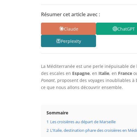
Résumer cet article avec :
Claude
ChatGPT
Perplexity
La Méditerranée est une perle inépuisable de b
des escales en
Espagne
, en
Italie
, en
France
ou
Ponant
, proposent des voyages inoubliables à 
ce que nous allons découvrir ensemble.
Sommaire
1
Les croisières au départ de Marseille
2
L’Italie, destination phare des croisières en Méd