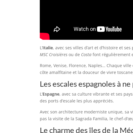
L’
Italie
, avec ses villes d’art et d’histoire et 
MSC Croisières
ou de
Costa
font régulièrement e
Rome, Venise, Florence, Naples… Chaque ville o
côte amalfitaine et la douceur de vivre toscane, 
Les escales espagnoles à n
L’
Espagne
, avec sa culture vibrante et ses pa
des ports d’escale les plus appréciés.
Avec son architecture moderniste unique, sa 
pas la visite de la Sagrada Familia, le chef-d
Le charme des îles de la Mé