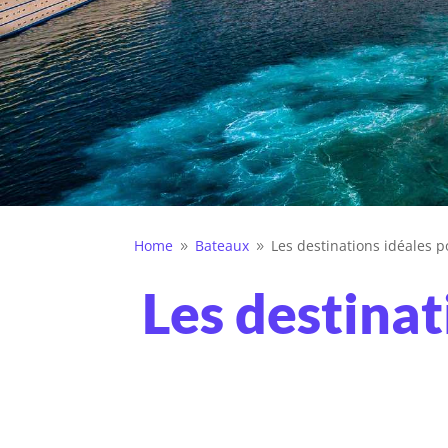
Home
Bateaux
Les destinations idéales 
9
9
Les destinat