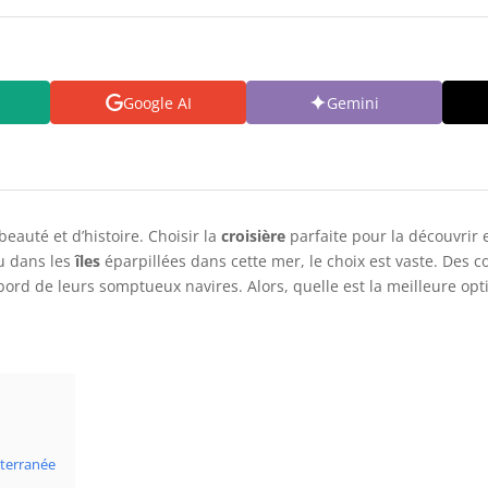
Google AI
Gemini
eauté et d’histoire. Choisir la
croisière
parfaite pour la découvrir e
 dans les
îles
éparpillées dans cette mer, le choix est vaste. De
bord de leurs somptueux navires. Alors, quelle est la meilleure op
iterranée