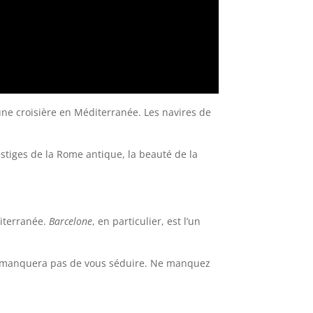
d’une croisière en Méditerranée. Les navires de
stiges de la Rome antique, la beauté de la
diterranée.
Barcelone
, en particulier, est l’un
ne manquera pas de vous séduire. Ne manquez