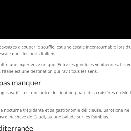
ses paysages à couper le souffle, est une escale incontournable lors 
scale dans les ports italiens.
ffre une expérience unique. Entre les gondoles vénitiennes, les ve
l’Italie est une destination qui ravit tous les sens.
e pas manquer
ysages variés, est une autre destination phare des croisières en Mé
vie nocturne trépidante et sa gastronomie délicieuse, Barcelone 
’œuvre inachevé de Gaudi, ou une balade sur les Ramblas.
diterranée