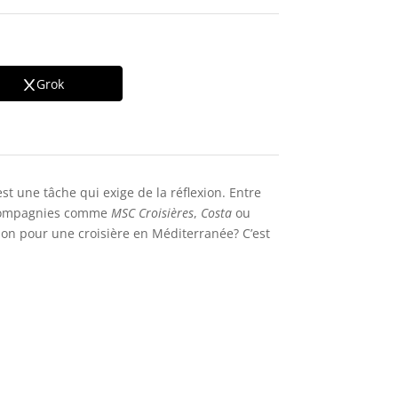
Grok
st une tâche qui exige de la réflexion. Entre
s compagnies comme
MSC Croisières
,
Costa
ou
tion pour une croisière en Méditerranée? C’est