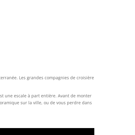
terranée. Les grandes compagnies de croisière
t une escale à part entière. Avant de monter
noramique sur la ville, ou de vous perdre dans