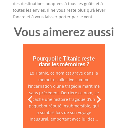
des destinations adaptées à tous les goûts et à
toutes les envies. Il ne vous reste plus qu’à lever
l’ancre et à vous laisser porter par le vent.
Vous aimerez aussi
Pourquoi le Titanic reste
dans les mémoires ?
Le Titanic, ce nom est gravé dans la
mémoire collective comme
l'incarnation d'une tragédie maritime
sans précédent. Derrière ce nom, se
cache une histoire tragique d'un
paquebot réputé insubmersible, qui
a sombré lors de son voyage
inaugural, emportant avec lui des...