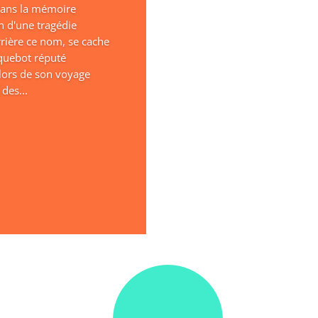
 dans la mémoire
n d'une tragédie
rière ce nom, se cache
aquebot réputé
lors de son voyage
des...