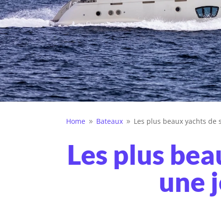
Home
Bateaux
Les plus beaux yachts de 
9
9
Les plus bea
une 