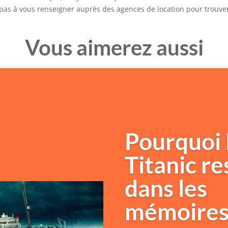
c pas à vous renseigner auprès des agences de location pour trouve
Vous aimerez aussi
Pourquoi 
Titanic re
dans les
mémoires