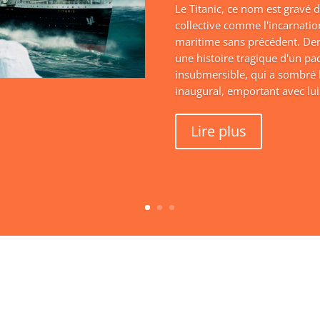
Le Titanic, ce nom est gravé
collective comme l'incarnatio
maritime sans précédent. Der
une histoire tragique d'un p
insubmersible, qui a sombré 
inaugural, emportant avec lui 
Lire plus